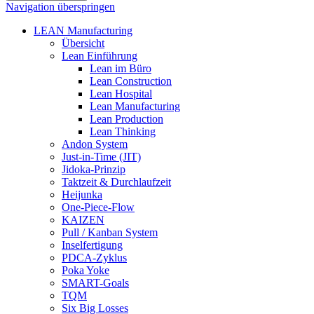
Navigation überspringen
LEAN Manufacturing
Übersicht
Lean Einführung
Lean im Büro
Lean Construction
Lean Hospital
Lean Manufacturing
Lean Production
Lean Thinking
Andon System
Just-in-Time (JIT)
Jidoka-Prinzip
Taktzeit & Durchlaufzeit
Heijunka
One-Piece-Flow
KAIZEN
Pull / Kanban System
Inselfertigung
PDCA-Zyklus
Poka Yoke
SMART-Goals
TQM
Six Big Losses