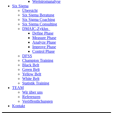
Wertstromanalyse
Six Sigma
Übersicht
Six Sigma Beratung
Six Sigma Coaching
Six Sigma Consulting
DMAIC-Zyklus
Define Phase
Measure Phase
Analyze Phase
Improve Phase
Control Phase
DFSS
Champion Training
Black Belt
Green Belt
Yellow Belt
White Belt
Statistik Training
TEAM
Wir über uns
Referenzen
Veröffentlichungen
Kontakt