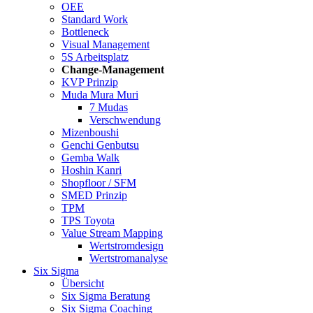
OEE
Standard Work
Bottleneck
Visual Management
5S Arbeitsplatz
Change-Management
KVP Prinzip
Muda Mura Muri
7 Mudas
Verschwendung
Mizenboushi
Genchi Genbutsu
Gemba Walk
Hoshin Kanri
Shopfloor / SFM
SMED Prinzip
TPM
TPS Toyota
Value Stream Mapping
Wertstromdesign
Wertstromanalyse
Six Sigma
Übersicht
Six Sigma Beratung
Six Sigma Coaching