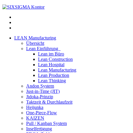
LEAN Manufacturing
Übersicht
Lean Einführung
Lean im Büro
Lean Construction
Lean Hospital
Lean Manufacturing
Lean Production
Lean Thinking
Andon System
Just-in-Time (JIT)
Jidoka-Prinzip
Taktzeit & Durchlaufzeit
Heijunka
One-Piece-Flow
KAIZEN
Pull / Kanban System
Inselfertigung