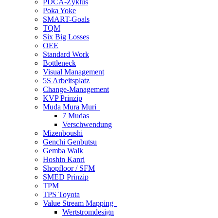
PDCA-Zyklus
Poka Yoke
SMART-Goals
TQM
Six Big Losses
OEE
Standard Work
Bottleneck
Visual Management
5S Arbeitsplatz
Change-Management
KVP Prinzip
Muda Mura Muri
7 Mudas
Verschwendung
Mizenboushi
Genchi Genbutsu
Gemba Walk
Hoshin Kanri
Shopfloor / SFM
SMED Prinzip
TPM
TPS Toyota
Value Stream Mapping
Wertstromdesign